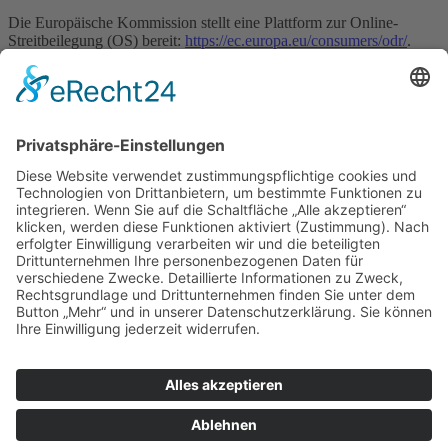
Die Europäische Kommission stellt eine Plattform zur Online-
Streitbeilegung (OS) bereit:
https://ec.europa.eu/consumers/odr/
.
Unsere E-Mail-Adresse finden Sie oben im Impressum.
Verbraucher­streit­beilegung/Universal­
schlichtungs­stelle
Wir sind nicht bereit oder verpflichtet, an Streitbeilegungsverfahren
vor einer Verbraucherschlichtungsstelle teilzunehmen.
Vital Listl GbR
Inhaber: Rudolf Listl & Laura Kuhn
Gutenbergstraße 12
93133 Burglengenfeld
Tel.: 09471/6042270
Impressum
Datenschutzerklärung
Stellenanzeigen