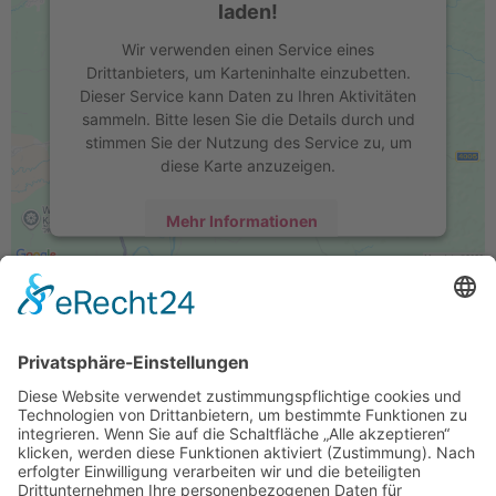
laden!
Wir verwenden einen Service eines
Drittanbieters, um Karteninhalte einzubetten.
Dieser Service kann Daten zu Ihren Aktivitäten
sammeln. Bitte lesen Sie die Details durch und
stimmen Sie der Nutzung des Service zu, um
diese Karte anzuzeigen.
Mehr Informationen
Akzeptieren
powered by
Usercentrics Consent
Management Platform
&
eRecht24
Vital Listl GbR
Inhaber: Rudolf Listl & Laura Kuhn
Gutenbergstraße 12